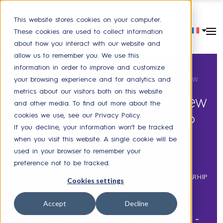
This website stores cookies on your computer.
These cookies are used to collect information
about how you interact with our website and
allow us to remember you. We use this
information in order to improve and customize
your browsing experience and for analytics and
FUTURE OF HR
,
EXPERIENCE COLLABORATEUR
,
NEW
NORMAL
metrics about our visitors both on this website
Parole d'experts - Interview
and other media. To find out more about the
cookies we use, see our Privacy Policy.
de Brigitte Feist de BNP
If you decline, your information won’t be tracked
Paribas Cardif
when you visit this website. A single cookie will be
used in your browser to remember your
preference not to be tracked.
PUBLIÉ LE
SEPTEMBRE 23, 2022
PAR
ANDREEA EXTRAT ARHIP
Cookies settings
Accept
Decline
Accueil
>
Blog Neocase
>
Parole d'experts -