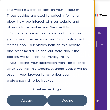
This website stores cookies on your computer.
These cookies are used to collect information
about how you interact with our website and
allow us to remember you. We use this
EXPERIENCE COLLABORATEUR
,
NEW NORMAL
,
LE FUTUR
information in order to improve and customize
DES RH
your browsing experience and for analytics and
La parole aux experts RH -
metrics about our visitors both on this website
and other media. To find out more about the
Interview de Nathalie
cookies we use, see our Privacy Policy.
Coniglio - Conseil
If you decline, your information won’t be tracked
when you visit this website. A single cookie will be
Départemental de la
used in your browser to remember your
preference not to be tracked.
Charente
Cookies settings
Accept
Decline
PUBLIÉ LE
JANVIER 09, 2023
PAR
ANDREEA EXTRAT ARHIP