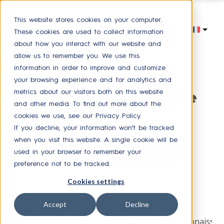
This website stores cookies on your computer.
These cookies are used to collect information
about how you interact with our website and
allow us to remember you. We use this
information in order to improve and customize
your browsing experience and for analytics and
metrics about our visitors both on this website
L'actualité du Service
and other media. To find out more about the
Delivery
cookies we use, see our Privacy Policy.
If you decline, your information won’t be tracked
when you visit this website. A single cookie will be
Recevez nos dernières actualités
used in your browser to remember your
preference not to be tracked.
Cookies settings
Browse by topic
Accept
Decline
Experience collaborateur
Presse
Base de connaissan